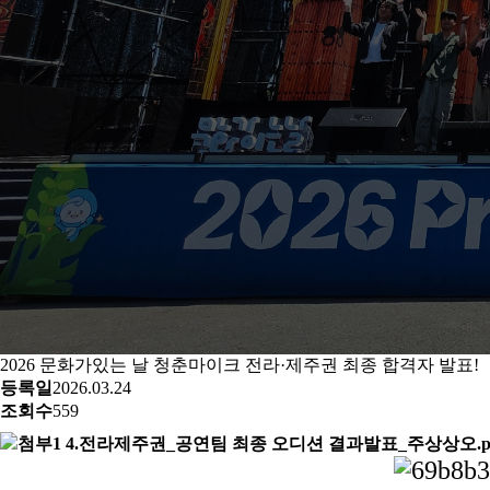
2026 문화가있는 날 청춘마이크 전라·제주권 최종 합격자 발표!
등록일
2026.03.24
조회수
559
첨부1 4.전라제주권_공연팀 최종 오디션 결과발표_주상상오.p