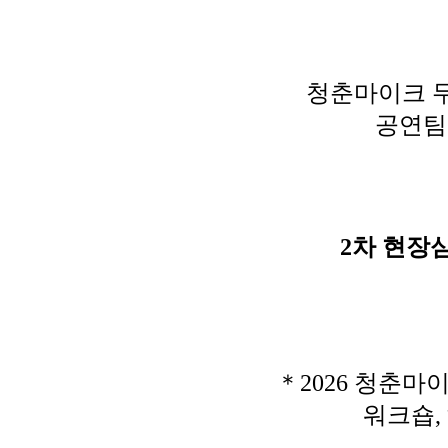
청춘마이크 무
공연팀
2차 현장심
＊2026 청춘
워크숍,