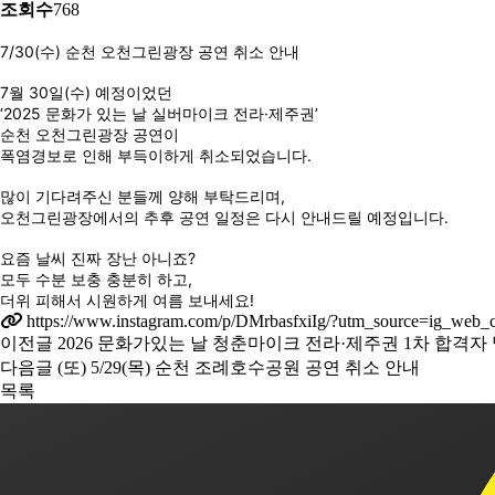
조회수
768
7/30(수) 순천 오천그린광장 공연 취소 안내
7월 30일(수) 예정이었던
‘2025 문화가 있는 날 실버마이크 전라·제주권’
순천 오천그린광장 공연이
폭염경보로 인해 부득이하게 취소되었습니다.
많이 기다려주신 분들께 양해 부탁드리며,
오천그린광장에서의 추후 공연 일정은 다시 안내드릴 예정입니다.
요즘 날씨 진짜 장난 아니죠?
모두 수분 보충 충분히 하고,
더위 피해서 시원하게 여름 보내세요!
https://www.instagram.com/p/DMrbasfxiIg/?utm_source=ig_web
이전글
2026 문화가있는 날 청춘마이크 전라·제주권 1차 합격자 
다음글
(또) 5/29(목) 순천 조례호수공원 공연 취소 안내
목록