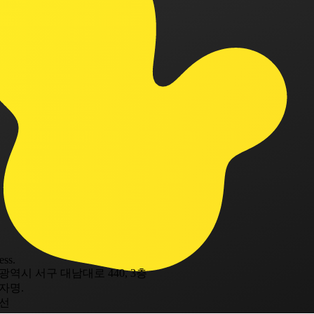
ess.
광역시 서구 대남대로 440, 3층
자명.
선