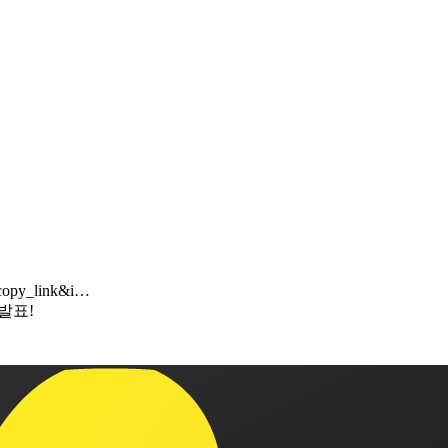
_copy_link&i…
발표!