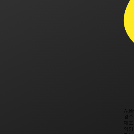
Addr
광주
대표
임양